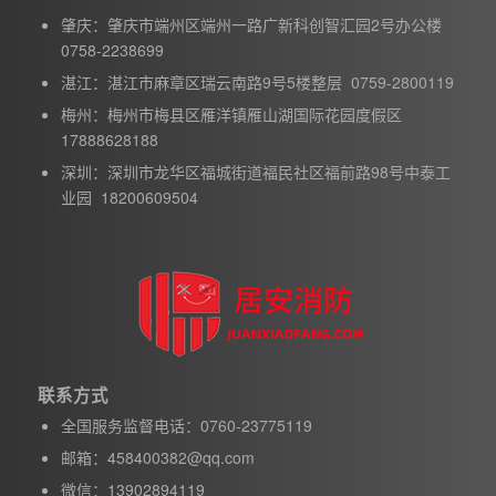
肇庆：肇庆市端州区端州一路广新科创智汇园2号办公楼
0758-2238699
湛江：湛江市麻章区瑞云南路9号5楼整层 0759-2800119
梅州：梅州市梅县区雁洋镇雁山湖国际花园度假区
17888628188
深圳：深圳市龙华区福城街道福民社区福前路98号中泰工
业园 18200609504
联系方式
全国服务监督电话：0760-23775119
邮箱：458400382@qq.com
微信：13902894119