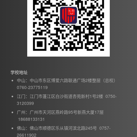
学校地址
中山：中山市东区博爱六路联通广场2楼整层（总校）
0760-23775119
江门：江门市蓬江区白沙街道杏苑新村1号2楼 0750-
3120399
广州：广州市天河区燕岭路95号新燕大厦17层
18688133131
佛山：佛山市顺德区乐从镇河滨北路245号 0757-
26611902