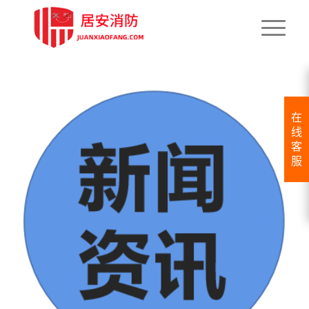
在
线
客
服