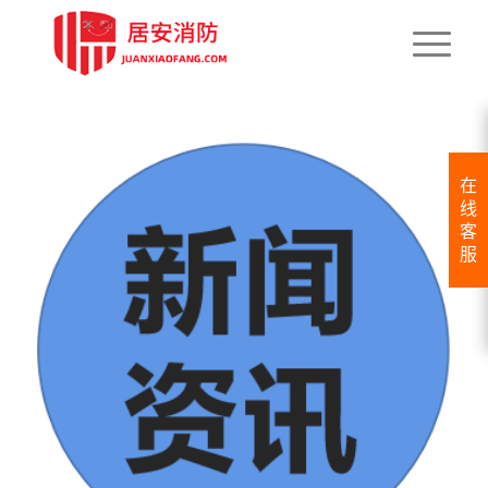
在
线
客
服