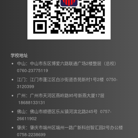
学校地址
中山：中山市东区博爱六路联通广场2楼整层（总校）
0760-23775119
江门：江门市蓬江区白沙街道杏苑新村1号2楼 0750-
3120399
广州：广州市天河区燕岭路95号新燕大厦17层
18688133131
佛山：佛山市顺德区乐从镇河滨北路245号 0757-
26611902
肇庆：肇庆市端州区端州一路广新科创智汇园2号办公楼
0758-2238699