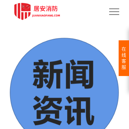
在
线
客
服