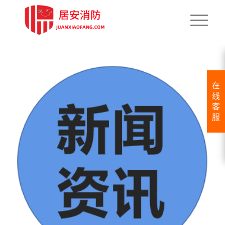
在
线
客
服