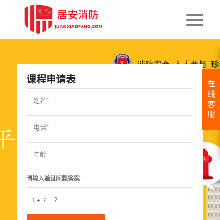
课程申请表
在
线
客
服
请输入验证问题答案
*
1 + 7 = ?