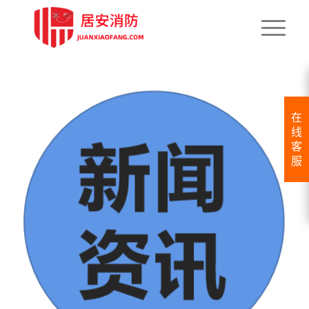
在
线
客
服