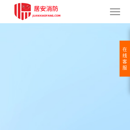
在
线
客
服